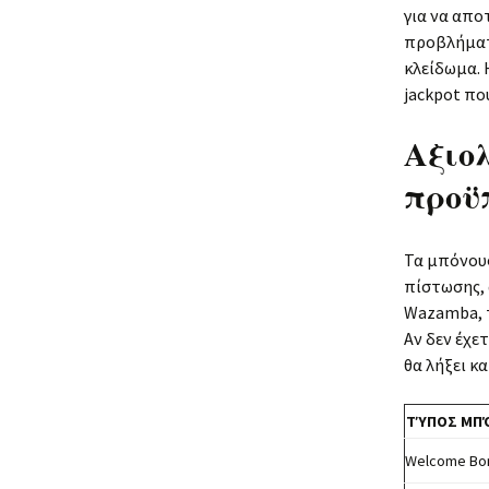
για να απο
προβλήματα
κλείδωμα. 
jackpot πο
Αξιο
προϋπ
Τα μπόνους
πίστωσης, 
Wazamba, τ
Αν δεν έχε
θα λήξει κ
ΤΎΠΟΣ ΜΠ
Welcome Bo