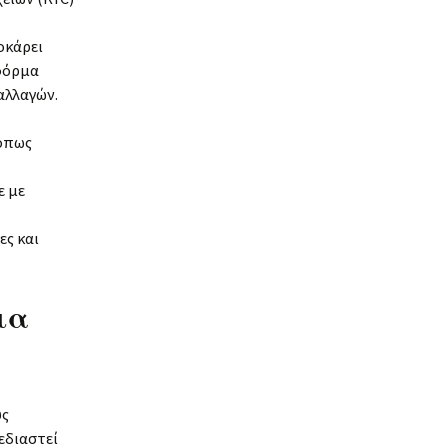
οκάρει
τφόρμα
αλλαγών.
όπως
ε με
ες και
ια
υς
εδιαστεί