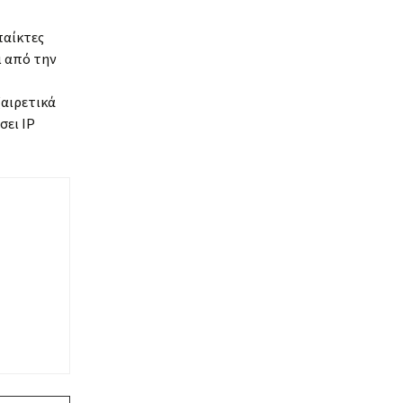
παίκτες
ι από την
ξαιρετικά
σει IP