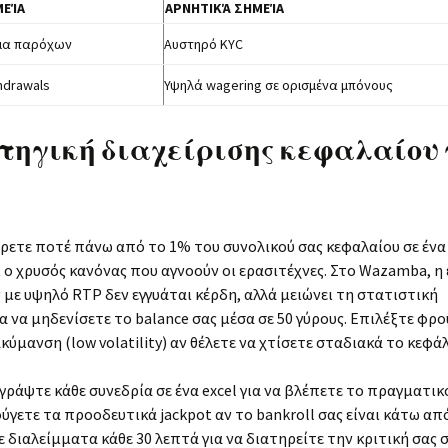
ΜΕΊΑ
ΑΡΝΗΤΙΚΆ ΣΗΜΕΊΑ
μα παρόχων
Αυστηρό KYC
hdrawals
Υψηλά wagering σε ορισμένα μπόνους
τηγική διαχείρισης κεφαλαίου 
ετε ποτέ πάνω από το 1% του συνολικού σας κεφαλαίου σε ένα 
ι ο χρυσός κανόνας που αγνοούν οι ερασιτέχνες. Στο Wazamba, η
 με υψηλό RTP δεν εγγυάται κέρδη, αλλά μειώνει τη στατιστική
 να μηδενίσετε το balance σας μέσα σε 50 γύρους. Επιλέξτε φρο
κύμανση (low volatility) αν θέλετε να χτίσετε σταδιακά το κεφάλ
ράψτε κάθε συνεδρία σε ένα excel για να βλέπετε το πραγματικό
γετε τα προοδευτικά jackpot αν το bankroll σας είναι κάτω από
 διαλείμματα κάθε 30 λεπτά για να διατηρείτε την κριτική σας 