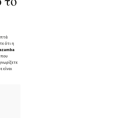
 το
chulen
Links
r
επτά
τε ότι η
azamba
 που
γνωρίζετε
ε είναι