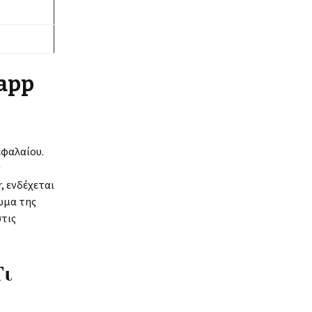
app
εφαλαίου.
ς
, ενδέχεται
ωμα της
στις
Τι