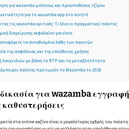
γηση για wazamba μπόνους και προϋποθέσεις τζίρου
ματικότητα για το wazamba app στο κινητό
τας τις wazamba κριτικές: Τι λένε οι πραγματικοί παίκτες
ική διαχείρισης κεφαλαίου για slots
 αποφύγετε τα συνηθισμένα λάθη των παικτών
ία της ασφάλειας και της υπεύθυνης χρήσης
ή παιχνιδιών με βάση το RTP και τη μεταβλητότητα
ι έμπειροι παίκτες προτιμούν το Wazamba το 2026
αδικασία για wazamba εγγραφ
ς καθυστερήσεις
ρατία στα online καζίνο είναι ο μεγαλύτερος εχθρός του παίκτη. 
τε την εγγραφή σας χωρίς να κολλήσετε στην επαλήθευση στοιχ