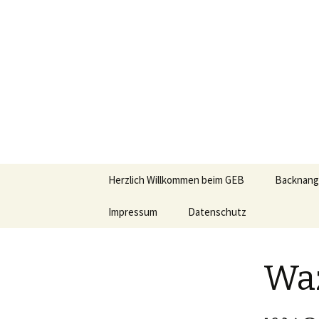
Zum
Herzlich Willkommen beim GEB
Backnang
Inhalt
springen
Impressum
Datenschutz
Aktuelles
Wer wir s
Wa
Bisherige
Veransta