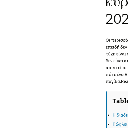
κυρ
20
Οι περισσό
επειδή δεν
τύχη είναι
δεν είναι 
απαιτεί πε
πότε ένα R
παγίδα.Rea
Tabl
Η διαδι
Πώς λε