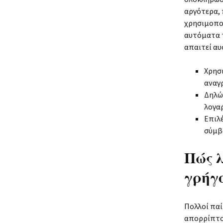
αργότερα, 
χρησιμοποι
αυτόματα τ
απαιτεί αυ
Χρησ
αναγ
Δηλώσ
λογαρ
Επιλ
σύμβ
Πώς λ
γρήγ
Πολλοί παί
απορρίπτο