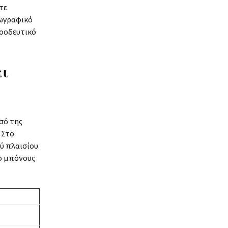
τε
εωγραφικό
ροοδευτικό
αι
σό της
 Στο
ύ πλαισίου.
το μπόνους