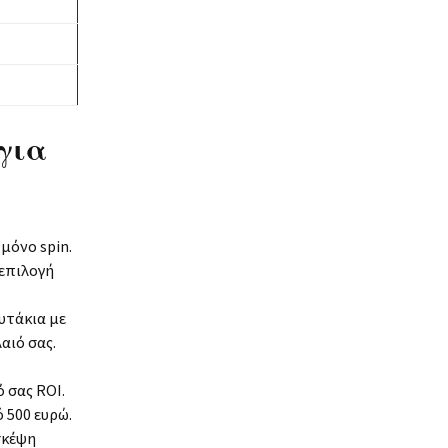
για
μόνο spin.
 επιλογή
υτάκια με
αιό σας.
 σας ROI.
 500 ευρώ.
σκέψη