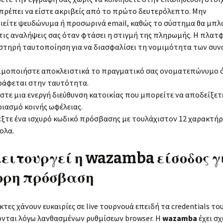
πρέπει να είστε ακριβείς από το πρώτο δευτερόλεπτο. Μην
είτε ψευδώνυμα ή προσωρινά email, καθώς το σύστημα θα μπλ
ις αναλήψεις σας όταν φτάσει η στιγμή της πληρωμής. Η πλα
στηρή ταυτοποίηση για να διασφαλίσει τη νομιμότητα των συν
ιμοποιήστε αποκλειστικά το πραγματικό σας ονοματεπώνυμο 
ράφεται στην ταυτότητα.
τε μια ενεργή διεύθυνση κατοικίας που μπορείτε να αποδείξετ
ιασμό κοινής ωφέλειας.
έξτε ένα ισχυρό κωδικό πρόσβασης με τουλάχιστον 12 χαρακτήρ
ολα.
ειτουργεί η wazamba είσοδος γ
ορη πρόσβαση
κτες χάνουν ευκαιρίες σε live τουρνουά επειδή τα credentials το
νται λόγω λανθασμένων ρυθμίσεων browser. Η
wazamba
έχει σχ