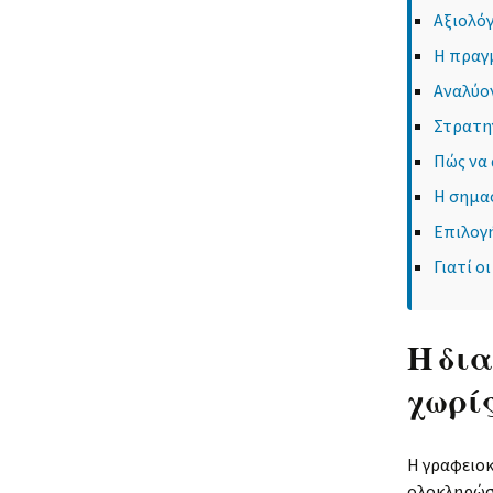
Αξιολό
Η πραγ
Αναλύον
Στρατηγ
Πώς να
Η σημασ
Επιλογ
Γιατί ο
Η δι
χωρί
Η γραφειοκ
ολοκληρώσε