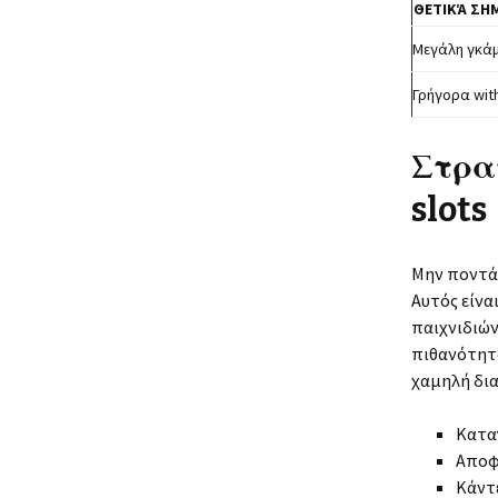
ΘΕΤΙΚΆ ΣΗ
Μεγάλη γκά
Γρήγορα wit
Στρα
slots
Μην ποντάρ
Αυτός είνα
παιχνιδιών
πιθανότητα
χαμηλή δια
Καταγ
Αποφύ
Κάντε