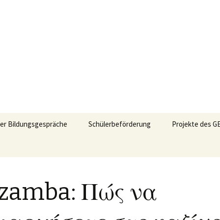
er Bildungsgespräche
Schülerbeförderung
Projekte des G
Zentrales
Amoksicherheit
Beschwerdemanagement
Schulen
zur Schülerbeförderung
ind
in Backnang
Kinderbetreuun
zamba: Πώς να
Backnang
Busumfrage 2017
ltungen
Rechtschreibun
Busumfrage 2012
Schulen