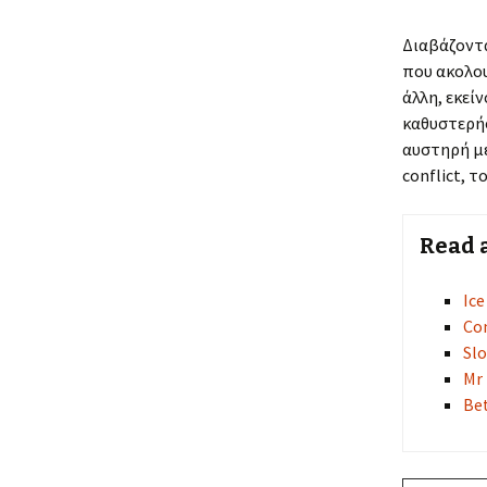
Διαβάζοντα
που ακολου
άλλη, εκεί
καθυστερήσ
αυστηρή με
conflict, 
Read 
Ice
Com
Slo
Mr
Be