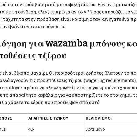
τρέπει την πρόσβαση από μη ασφαλή δίκτυα. Εάν αντιμετωπίζε
 με τη σύνδεση, ελέγξτε πρώτα αν το VPN σας επηρεάζει το γ
Η ταχύτητα στην πρόσβαση είναι κρίσιμη όταν κυνηγάτε ένα π
υ ανεβαίνει ανά δευτερόλεπτο.
λόγηση για wazamba μπόνους κ
οθέσεις τζίρου
 είναι δίκοπο μαχαίρι. Οι περισσότεροι χρήστες βλέπουν το πο
αλλά αγνοούν τις προϋποθέσεις τζίρου (wagering requirements).
ο rollover πρέπει να ολοκληρωθεί εντός συγκεκριμένου χρονικο
τε το απαραίτητο κεφάλαιο για να υποστηρίξετε το στοίχημα, 
αι θα χάσετε τα κέρδη που προέκυψαν από αυτό.
ΌΝΟΥΣ
ΑΠΑΙΤΉΣΕΙΣ ΤΖΊΡΟΥ
ΠΕΡΙΟΡΙΣΜΟΊ
nus
40x
Slots μόνο