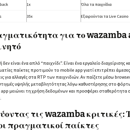
back
1x
Όλα τα παιχνίδια
s
35x
Εξαιρούνται τα Live Casino
αγματικότητα για το wazamba 
ινητό
 δεν είναι ένα απλό “παιχνίδι”. Είναι ένα εργαλείο διαχείρισης κ
ματίες παίκτες προτιμούν το mobile app γιατί επιτρέπει άμεσε
ις για αλλαγές στα RTP των παιχνιδιών. Αν παίζετε μέσω browser
 στιγμές υψηλής μεταβλητότητας λόγω καθυστέρησης στο φόρτ
ο app μειώνει τη χρήση δεδομένων και προσφέρει σταθερότητα 
.
οντας τις wazamba κριτικές: 
οι πραγματικοί παίκτες