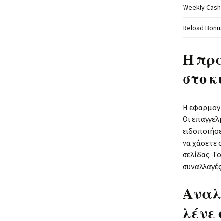
Weekly Cash
Reload Bonu
Η πρ
στο κ
Η εφαρμογή
Οι επαγγελ
ειδοποιήσε
να χάσετε
σελίδας. Τ
συναλλαγές
Αναλύ
λένε 