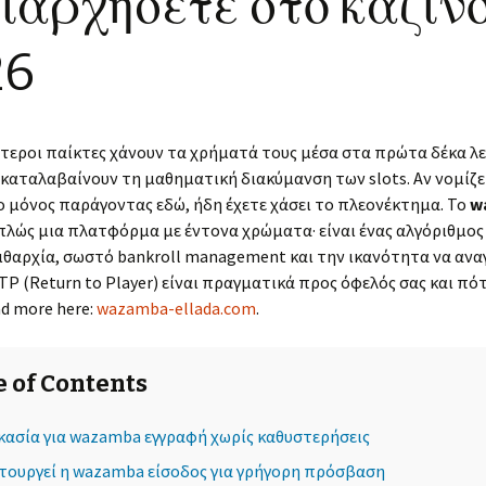
ιαρχήσετε στο καζίνο
Kosten für
Sanierung an S
Schülerbeförderung –
26
Musterklage
Veränderung de
Schulstruktur
Kürzung der Zuschüsse
für die
Schülerbeförderung im
τεροι παίκτες χάνουν τα χρήματά τους μέσα στα πρώτα δέκα λ
Rems-Murr-Kreis
 καταλαβαίνουν τη μαθηματική διακύμανση των slots. Αν νομίζε
 ο μόνος παράγοντας εδώ, ήδη έχετε χάσει το πλεονέκτημα. Το
w
απλώς μια πλατφόρμα με έντονα χρώματα· είναι ένας αλγόριθμος
ιθαρχία, σωστό bankroll management και την ικανότητα να ανα
TP (Return to Player) είναι πραγματικά προς όφελός σας και πότ
d more here:
wazamba-ellada.com
.
e of Contents
κασία για wazamba εγγραφή χωρίς καθυστερήσεις
ιτουργεί η wazamba είσοδος για γρήγορη πρόσβαση