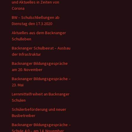
und Aktuelles in Zeiten von
Corona
BW – Schulschließungen ab
Dienstag den 17.3.2020
Aktuelles aus dem Backnanger
Schulleben
Backnanger Schulbeirat – Ausbau
der Infrastruktur
Backnanger Bildungsgespräche
am 20. November
Backnanger Bildungsgespräche –
23. Mai
Lernmittelfreiheit an Backnanger
Schulen
Schülerbeförderung und neuer
Busbetreiber
Backnanger Bildungsgespräche –
Schule 4.0 – am 14. November