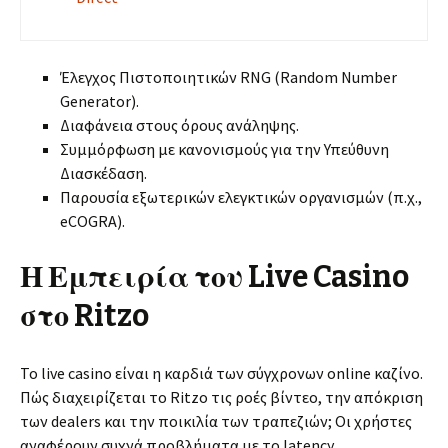
Έλεγχος Πιστοποιητικών RNG (Random Number
Generator).
Διαφάνεια στους όρους ανάληψης.
Συμμόρφωση με κανονισμούς για την Υπεύθυνη
Διασκέδαση.
Παρουσία εξωτερικών ελεγκτικών οργανισμών (π.χ.,
eCOGRA).
Η Εμπειρία του Live Casino
στο Ritzo
Το live casino είναι η καρδιά των σύγχρονων online καζίνο.
Πώς διαχειρίζεται το Ritzo τις ροές βίντεο, την απόκριση
των dealers και την ποικιλία των τραπεζιών; Οι χρήστες
αναφέρουν συχνά προβλήματα με το latency