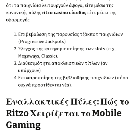
ότι τα παιχνίδια λειτουργούν άψογα, είτε μέσω της
κανονικής πύλης
ritzo casino είσοδος
είτε μέσω της
εφαρμογής.
Επιβεβαίωση της παρουσίας τζάκποτ παιχνιδιών
(Progressive Jackpots).
Έλεγχος της κατηγοριοποίησης των slots (π.χ.,
Megaways, Classic).
Διαθεσιμότητα αποκλειστικών τίτλων (αν
υπάρχουν).
Επικαιροποίηση της βιβλιοθήκης παιχνιδιών (πόσο
συχνά προστίθενται νέα).
Εναλλακτικές Πύλες: Πώς το
Ritzo Χειρίζεται το Mobile
Gaming