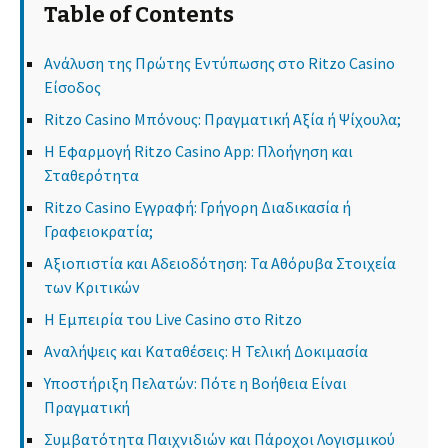
Table of Contents
Ανάλυση της Πρώτης Εντύπωσης στο Ritzo Casino
Είσοδος
Ritzo Casino Μπόνους: Πραγματική Αξία ή Ψίχουλα;
Η Εφαρμογή Ritzo Casino App: Πλοήγηση και
Σταθερότητα
Ritzo Casino Εγγραφή: Γρήγορη Διαδικασία ή
Γραφειοκρατία;
Αξιοπιστία και Αδειοδότηση: Τα Αθόρυβα Στοιχεία
των Κριτικών
Η Εμπειρία του Live Casino στο Ritzo
Αναλήψεις και Καταθέσεις: Η Τελική Δοκιμασία
Υποστήριξη Πελατών: Πότε η Βοήθεια Είναι
Πραγματική
Συμβατότητα Παιχνιδιών και Πάροχοι Λογισμικού