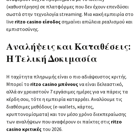
(καθυστέρηση) σε πλατφόρμες που δεν έχουν επενδύσει
σωστά στην τεχνολογία streaming. Μια κακή εμπειρία στο
live
ritzo casino είσοδος
σημαίνει απώλεια ρεαλισμού και
εμπιστοσύνης.
Αναλήψεις και Καταθέσεις:
Η Τελική Δοκιμασία
Η ταχύτητα πληρωμής είναι ο πιο αδιάψευστος κριτής.
Μπορεί το
ritzo casino μπόνους
να είναι δελεαστικό,
αλλά αν χρειαστούν 7 εργάσιμες ημέρες για να πάρεις τα
κέρδη σου, τότε η εμπειρία καταρρέει. Αναλύουμε τις
διαθέσιμες μεθόδους (e-wallets, κάρτες,
κρυπτονομίσματα) και τον μέσο χρόνο διεκπεραίωσης
των αναλήψεων που αναφέρουν οι παίκτες στις
ritzo
casino κριτικές
του 2026.