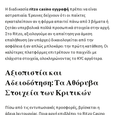
Η διαδικασία
ritzo casino εγγραφή
πρέπει να είναι
αστραπιαία. Έρευνες δείχνουν ότι οι παίκτες
εγκαταλείπουν αν η φόρμα απαιτεί πάνω από 3 βήματα ή
ζητάει υπερβολικά πολλά προσωπικά στοιχεία στην αρχή.
Στο Ritzo, αξιολογούμε αν η απαίτηση για άμεση
επαλήθευση (αν υπάρχει) δικαιολογείται από την
ασφάλεια ή αν απλώς μπλοκάρει την πρώτη κατάθεση. Οι
καλύτερες πλατφόρμες επιτρέπουν το παιχνίδι με
ελάχιστα στοιχεία, ολοκληρώνοντας το KYC αργότερα.
Αξιοπιστία και
Αδειοδότηση: Τα Αθόρυβα
Στοιχεία των Κριτικών
Πίσω από τις εντυπωσιακές προσφορές, βρίσκεται η
άδεια λειτουργίας. Ποια αρχή επιβλέπει το Ritzo Casino