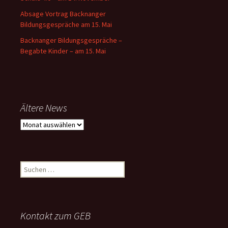
Absage Vortrag Backnanger
Bildungsgespräche am 15. Mai
Backnanger Bildungsgespräche –
Begabte Kinder – am 15. Mai
Ältere News
Ältere
News
Suchen
nach:
Kontakt zum GEB