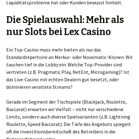
Liquiditätsprobleme hat oder Kunden bewusst hinhält.
Die Spielauswahl: Mehr als
nur Slots bei Lex Casino
Ein Top-Casino muss mehr bieten als nur das
Standardrepertoire an Merkur- oder Novomatic-Klonen. Wir
tauchen tief in die Lobby ein. Welche Top-Provider sind
vertreten (z.B. Pragmatic Play, NetEnt, Microgaming)? Ist
das Live-Casino mit echten Dealern gut besetzt, oder
dominieren veraltete Streams?
Gerade im Segment der Tischspiele (Blackjack, Roulette,
Baccarat) erwarten wir Vielfalt – nicht nur verschiedene
Limits, sondern auch diverse Spielvarianten (z.B. Lightning
Roulette, Speed Baccarat). Die Tiefe des Angebots spiegelt
oft die Investitionsbereitschaft des Betreibers in die