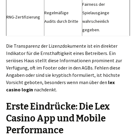
Fairness der
Regelmäßige
Spielausgänge
RNG-Zertifizierung
Audits durch Dritte
wahrscheinlich
gegeben.
Die Transparenz der Lizenzdokumente ist ein direkter
Indikator für die Ernsthaftigkeit eines Betreibers. Ein
seriöses Haus stellt diese Informationen prominent zur
Verfügung, oft im Footer oder in den AGBs. Fehlen diese
Angaben oder sind sie kryptisch formuliert, ist höchste
Vorsicht geboten, besonders wenn man über den
lex
casino login
nachdenkt.
Erste Eindrücke: Die Lex
Casino App und Mobile
Performance