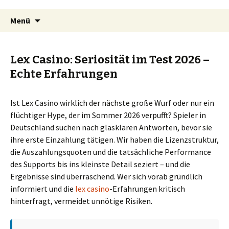
Zum
Suchen
Menü
Inhalt
nach:
springen
Lex Casino: Seriosität im Test 2026 –
Echte Erfahrungen
Ist Lex Casino wirklich der nächste große Wurf oder nur ein
flüchtiger Hype, der im Sommer 2026 verpufft? Spieler in
Deutschland suchen nach glasklaren Antworten, bevor sie
ihre erste Einzahlung tätigen. Wir haben die Lizenzstruktur,
die Auszahlungsquoten und die tatsächliche Performance
des Supports bis ins kleinste Detail seziert – und die
Ergebnisse sind überraschend. Wer sich vorab gründlich
informiert und die
lex casino
-Erfahrungen kritisch
hinterfragt, vermeidet unnötige Risiken.