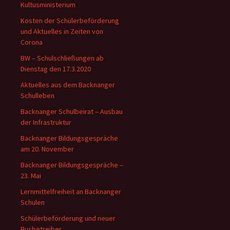
Kultusministerium
Kosten der Schülerbeförderung
und Aktuelles in Zeiten von
Corona
BW – Schulschließungen ab
Dienstag den 17.3.2020
Aktuelles aus dem Backnanger
Schulleben
Backnanger Schulbeirat – Ausbau
der Infrastruktur
Backnanger Bildungsgespräche
am 20. November
Backnanger Bildungsgespräche –
23. Mai
Lernmittelfreiheit an Backnanger
Schulen
Schülerbeförderung und neuer
Busbetreiber