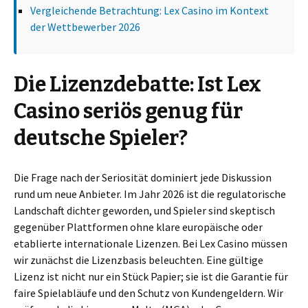
Vergleichende Betrachtung: Lex Casino im Kontext
der Wettbewerber 2026
Die Lizenzdebatte: Ist Lex
Casino seriös genug für
deutsche Spieler?
Die Frage nach der Seriosität dominiert jede Diskussion
rund um neue Anbieter. Im Jahr 2026 ist die regulatorische
Landschaft dichter geworden, und Spieler sind skeptisch
gegenüber Plattformen ohne klare europäische oder
etablierte internationale Lizenzen. Bei Lex Casino müssen
wir zunächst die Lizenzbasis beleuchten. Eine gültige
Lizenz ist nicht nur ein Stück Papier; sie ist die Garantie für
faire Spielabläufe und den Schutz von Kundengeldern. Wir