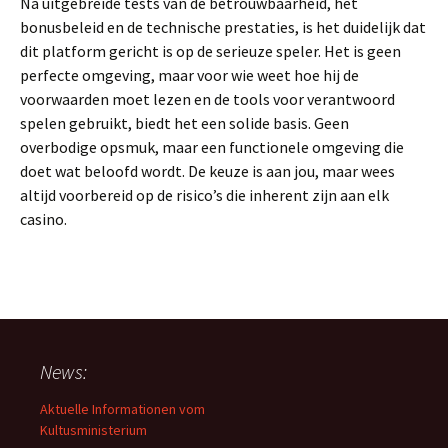
Na uitgebreide tests van de betrouwbaarheid, het
bonusbeleid en de technische prestaties, is het duidelijk dat
dit platform gericht is op de serieuze speler. Het is geen
perfecte omgeving, maar voor wie weet hoe hij de
voorwaarden moet lezen en de tools voor verantwoord
spelen gebruikt, biedt het een solide basis. Geen
overbodige opsmuk, maar een functionele omgeving die
doet wat beloofd wordt. De keuze is aan jou, maar wees
altijd voorbereid op de risico’s die inherent zijn aan elk
casino.
News:
Aktuelle Informationen vom
Kultusministerium