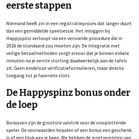
eerste stappen
Niemand heeft zin in een registratieproces dat langer duurt
dan een gemiddelde speelsessie. Het inloggen bij
Happyspinz verloopt via een versnelde procedure die in
2026 de standaard zou moeten zijn. De integratie met
veilige betaalmethoden zorgt ervoor dat je binnen enkele
minuten na je eerste storting daadwerkelijk aan de tafels
zit. Geen eindeloze verificatieformulieren, maar directe
toegang tot je favoriete slots.
De Happyspinz bonus onder
de loep
Bonussen zijn de grootste valstrik voor de onoplettende
speler. De voorwaarden bepalen of een bonus een geschenk
is of een blok aan je been. We hebben de inzetvereisten van