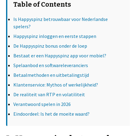
Table of Contents
Is Happyspinz betrouwbaar voor Nederlandse
spelers?
Happyspinz inloggen en eerste stappen
De Happyspinz bonus onder de loep
Bestaat er een Happyspinz app voor mobiel?
Spelaanbod en softwareleveranciers
Betaalmethoden en uitbetalingstijd
Klantenservice: Mythos of werkelijkheid?
De realiteit van RTP en volatiliteit
Verantwoord spelen in 2026
Eindoordeel: Is het de moeite waard?