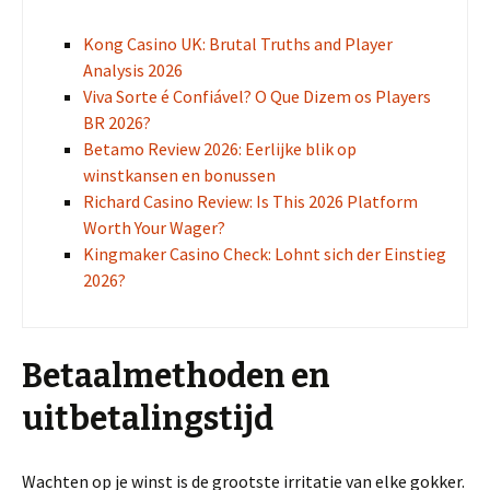
Kong Casino UK: Brutal Truths and Player
Analysis 2026
Viva Sorte é Confiável? O Que Dizem os Players
BR 2026?
Betamo Review 2026: Eerlijke blik op
winstkansen en bonussen
Richard Casino Review: Is This 2026 Platform
Worth Your Wager?
Kingmaker Casino Check: Lohnt sich der Einstieg
2026?
Betaalmethoden en
uitbetalingstijd
Wachten op je winst is de grootste irritatie van elke gokker.