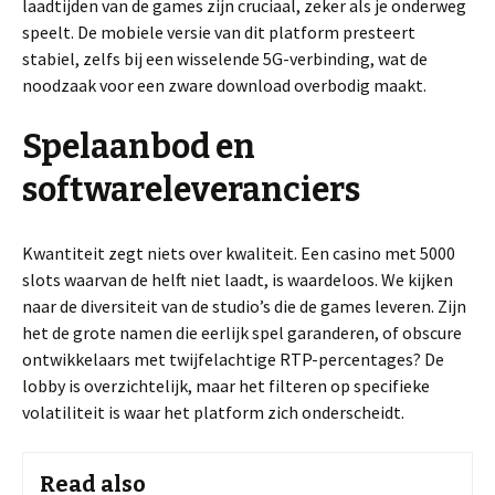
laadtijden van de games zijn cruciaal, zeker als je onderweg
speelt. De mobiele versie van dit platform presteert
stabiel, zelfs bij een wisselende 5G-verbinding, wat de
noodzaak voor een zware download overbodig maakt.
Spelaanbod en
softwareleveranciers
Kwantiteit zegt niets over kwaliteit. Een casino met 5000
slots waarvan de helft niet laadt, is waardeloos. We kijken
naar de diversiteit van de studio’s die de games leveren. Zijn
het de grote namen die eerlijk spel garanderen, of obscure
ontwikkelaars met twijfelachtige RTP-percentages? De
lobby is overzichtelijk, maar het filteren op specifieke
volatiliteit is waar het platform zich onderscheidt.
Read also