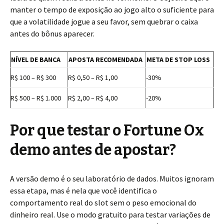
manter o tempo de exposição ao jogo alto o suficiente para
que a volatilidade jogue a seu favor, sem quebrar o caixa
antes do bônus aparecer.
NÍVEL DE BANCA
APOSTA RECOMENDADA
META DE STOP LOSS
R$ 100 – R$ 300
R$ 0,50 – R$ 1,00
-30%
R$ 500 – R$ 1.000
R$ 2,00 – R$ 4,00
-20%
Por que testar o Fortune Ox
demo antes de apostar?
A versão demo é o seu laboratório de dados. Muitos ignoram
essa etapa, mas é nela que você identifica o
comportamento real do slot sem o peso emocional do
dinheiro real. Use o modo gratuito para testar variações de