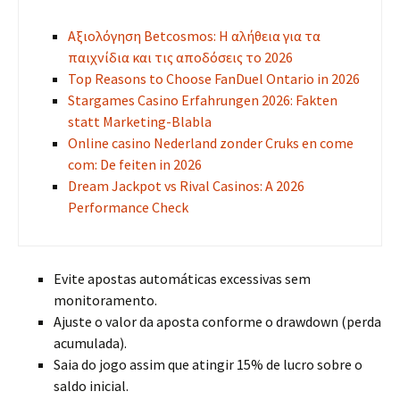
Αξιολόγηση Betcosmos: Η αλήθεια για τα
παιχνίδια και τις αποδόσεις το 2026
Top Reasons to Choose FanDuel Ontario in 2026
Stargames Casino Erfahrungen 2026: Fakten
statt Marketing-Blabla
Online casino Nederland zonder Cruks en come
com: De feiten in 2026
Dream Jackpot vs Rival Casinos: A 2026
Performance Check
Evite apostas automáticas excessivas sem
monitoramento.
Ajuste o valor da aposta conforme o drawdown (perda
acumulada).
Saia do jogo assim que atingir 15% de lucro sobre o
saldo inicial.