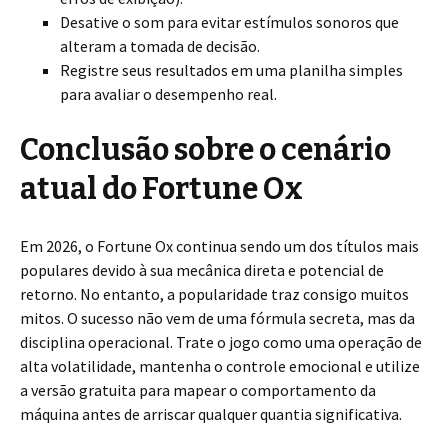
Desative o som para evitar estímulos sonoros que
alteram a tomada de decisão.
Registre seus resultados em uma planilha simples
para avaliar o desempenho real.
Conclusão sobre o cenário
atual do Fortune Ox
Em 2026, o Fortune Ox continua sendo um dos títulos mais
populares devido à sua mecânica direta e potencial de
retorno. No entanto, a popularidade traz consigo muitos
mitos. O sucesso não vem de uma fórmula secreta, mas da
disciplina operacional. Trate o jogo como uma operação de
alta volatilidade, mantenha o controle emocional e utilize
a versão gratuita para mapear o comportamento da
máquina antes de arriscar qualquer quantia significativa.