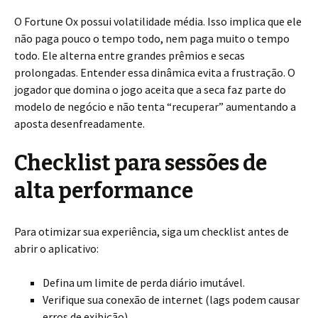
O Fortune Ox possui volatilidade média. Isso implica que ele
não paga pouco o tempo todo, nem paga muito o tempo
todo. Ele alterna entre grandes prêmios e secas
prolongadas. Entender essa dinâmica evita a frustração. O
jogador que domina o jogo aceita que a seca faz parte do
modelo de negócio e não tenta “recuperar” aumentando a
aposta desenfreadamente.
Checklist para sessões de
alta performance
Para otimizar sua experiência, siga um checklist antes de
abrir o aplicativo:
Defina um limite de perda diário imutável.
Verifique sua conexão de internet (lags podem causar
erros de exibição).