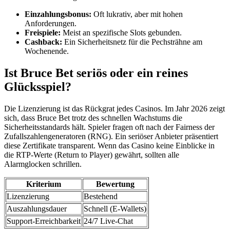
Einzahlungsbonus:
Oft lukrativ, aber mit hohen
Anforderungen.
Freispiele:
Meist an spezifische Slots gebunden.
Cashback:
Ein Sicherheitsnetz für die Pechsträhne am
Wochenende.
Ist Bruce Bet seriös oder ein reines
Glücksspiel?
Die Lizenzierung ist das Rückgrat jedes Casinos. Im Jahr 2026 zeigt
sich, dass Bruce Bet trotz des schnellen Wachstums die
Sicherheitsstandards hält. Spieler fragen oft nach der Fairness der
Zufallszahlengeneratoren (RNG). Ein seriöser Anbieter präsentiert
diese Zertifikate transparent. Wenn das Casino keine Einblicke in
die RTP-Werte (Return to Player) gewährt, sollten alle
Alarmglocken schrillen.
Kriterium
Bewertung
Lizenzierung
Bestehend
Auszahlungsdauer
Schnell (E-Wallets)
Support-Erreichbarkeit
24/7 Live-Chat