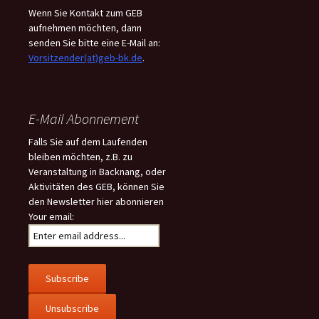
Wenn Sie Kontakt zum GEB
aufnehmen möchten, dann
senden Sie bitte eine E-Mail an:
Vorsitzender(at)geb-bk.de
.
E-Mail Abonnement
Falls Sie auf dem Laufenden
bleiben möchten, z.B. zu
Veranstaltung in Backnang, oder
Aktivitäten des GEB, können Sie
den Newsletter hier abonnieren
Your email: