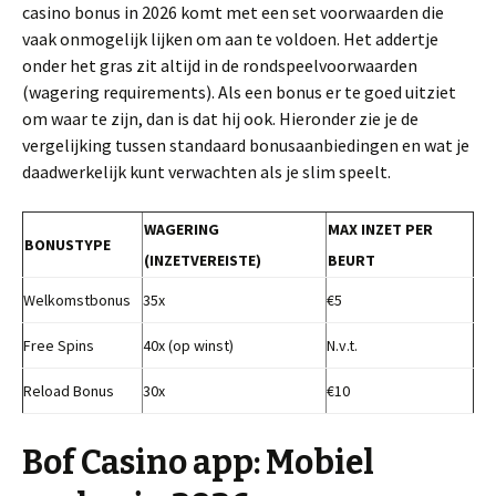
casino bonus in 2026 komt met een set voorwaarden die
vaak onmogelijk lijken om aan te voldoen. Het addertje
onder het gras zit altijd in de rondspeelvoorwaarden
(wagering requirements). Als een bonus er te goed uitziet
om waar te zijn, dan is dat hij ook. Hieronder zie je de
vergelijking tussen standaard bonusaanbiedingen en wat je
daadwerkelijk kunt verwachten als je slim speelt.
WAGERING
MAX INZET PER
BONUSTYPE
(INZETVEREISTE)
BEURT
Welkomstbonus
35x
€5
Free Spins
40x (op winst)
N.v.t.
Reload Bonus
30x
€10
Bof Casino app: Mobiel