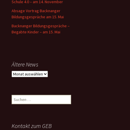
Schule 4.0 – am 14. November
Absage Vortrag Backnanger
Bildungsgespräche am 15. Mai
Backnanger Bildungsgespräche –
Begabte Kinder – am 15. Mai
Ältere News
Ältere
News
Suchen
nach:
Kontakt zum GEB