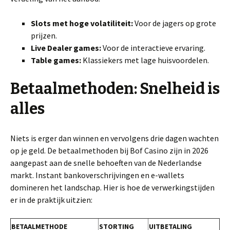
Slots met hoge volatiliteit:
Voor de jagers op grote
prijzen.
Live Dealer games:
Voor de interactieve ervaring.
Table games:
Klassiekers met lage huisvoordelen.
Betaalmethoden: Snelheid is
alles
Niets is erger dan winnen en vervolgens drie dagen wachten
op je geld. De betaalmethoden bij Bof Casino zijn in 2026
aangepast aan de snelle behoeften van de Nederlandse
markt. Instant bankoverschrijvingen en e-wallets
domineren het landschap. Hier is hoe de verwerkingstijden
er in de praktijk uitzien:
BETAALMETHODE
STORTING
UITBETALING